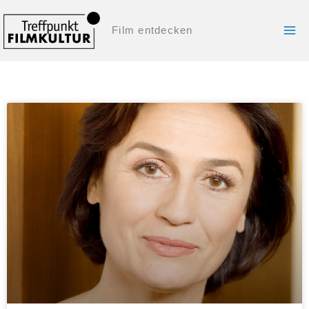
Zum
Film entdecken
Inhalt
springen
Seite
Seite
Seite
Seite